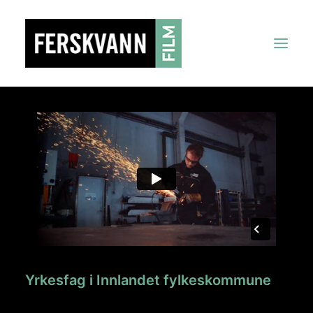
Forside
Om oss
Tjenester
Prosjekter
KONTAKT
Yrkesfag i Innlandet fylkeskommune