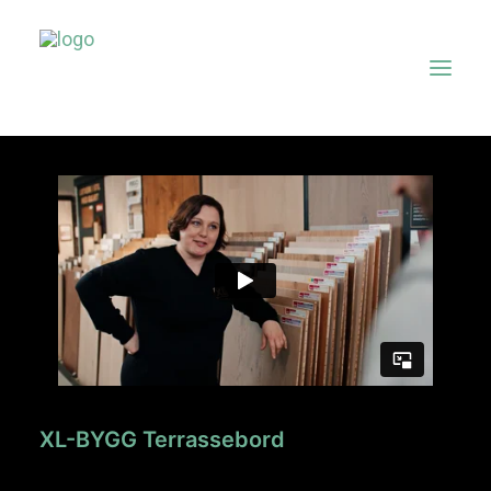
Forside
Om oss
Tjenester
Prosjekter
KONTAKT
XL-BYGG Terrassebord